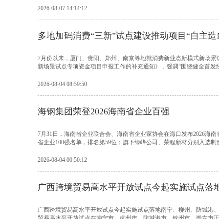
2026-08-07 14:14:12
多地加码消费“三新”试点建设推动项目“自主造
7月份以来，厦门、贵阳、郑州、南京等地就消费新业态新模式新场景试
新场景试点专项资金项目申报工作的补充通知》，强调“围绕健全首发经
2026-08-04 08:59:50
海钢集团荣登2026海南省企业百强
7月31日，海南省企业联合会、海南省企业家协会在海口发布2026海南
省企业100强名单，排名第59位；旗下绿峰公司、荣程新材分别入选制造业
2026-08-04 00:50:12
广西跨境贸易高水平开放试点今起实施试点落
广西跨境贸易高水平开放试点今起实施试点落地南宁、柳州、防城港、钦
贸易高水平开放试点在南宁市、柳州市、防城港市、钦州市、崇左市正式