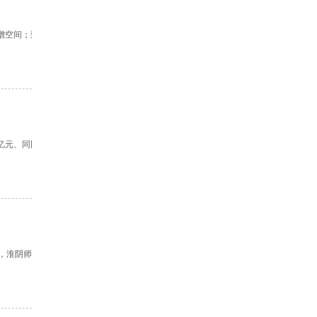
新增空间；到
5亿元、同比
，淮阴师