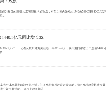
优势？观察
两组颇为醒目的预测:人工智能技术成熟后，有望为国内游戏市场带来533亿至846亿元
...
40.5亿元同比增长32.
.8% 7月27日，记者从钦州港海关获悉，今年1—6月，钦州港口岸进出口总值1440.
..
丰富乡村儿童暑期精神文化生活，补齐乡村素质教育资源短板，助力乡村教育提质发展
公益支教活动。 本次支教兼顾语...