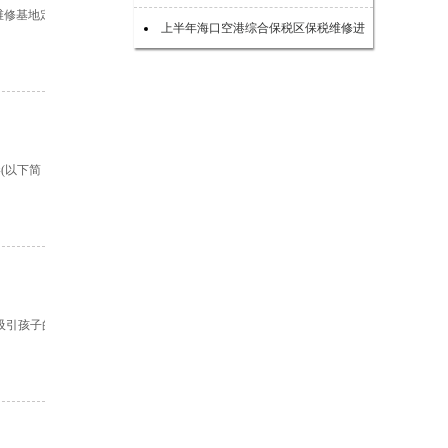
维修基地定
上半年海口空港综合保税区保税维修进
(以下简
吸引孩子的