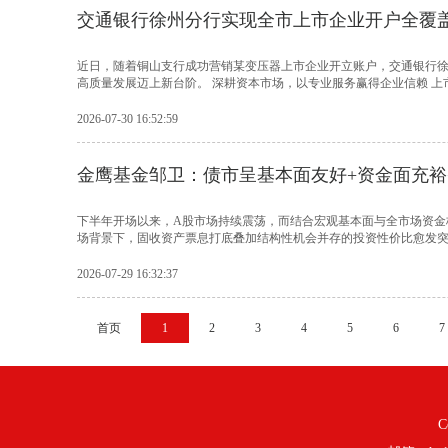
交通银行徐州分行实现全市上市企业开户全覆
近日，随着铜山支行成功营销某变压器上市企业开立账户，交通银行徐
高质量发展迈上新台阶。 深耕资本市场，以专业服务赢得企业信赖 上市
2026-07-30 16:52:59
金鹰基金邹卫：债市呈基本面友好+资金面充裕
下半年开场以来，A股市场持续震荡，而结合宏观基本面与全市场资金
场背景下，固收资产票息打底叠加结构性机会并存的投资性价比愈发突出
2026-07-29 16:32:37
首页
1
2
3
4
5
6
7
C