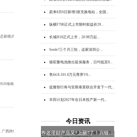
蔚来8月6日新增3座充换电站，全国...
纵横F700正式上市限时权益价29...
业态新模式
长城H10正式上市，20.98万起...
Seeds?三个月三轮，这家深圳公...
骆驼蓄电池推出延保服务，日均低至8...
售64.8-101.6万元尊界V6...
026海南
提雅智行将与安斯泰莫联合开发下一代...
丰田计划2027年在日本投产新一代...
今日资讯
，广西跨境
养老理财产品又“上新”了！兴银理财