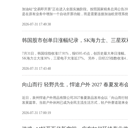
加油站“交易即开票”正在进入全面实施阶段。按照国家税务总局公告202
是在原有业务中增加一个自动开票功能，而是需要连接加油机管理系统、
2026-07-31 17:49:38
韩国股市创单日涨幅纪录，SK海力士、三星双
7月31日，韩国综指收涨17.91%，报6595.45点，创历史最大
SK海力士大涨30%，三星电子大涨近27%。 另外，日经225指数收涨4...
2026-07-31 17:43:48
向山而行 轻野共生，悍途户外 2027 春夏发
近日，泉州悍途户外用品有限公司2027春夏新品发布会以「向山而
发展篇章。当前户外休闲已成为全民主流生活方式，轻户外赛道迎来全新
2026-07-31 17:00:19