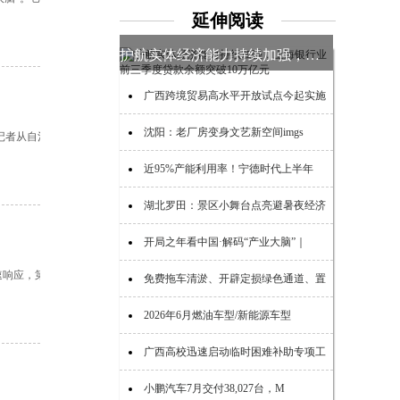
延伸阅读
护航实体经济能力持续加强，上海银行
广西跨境贸易高水平开放试点今起实施
沈阳：老厂房变身文艺新空间imgs
记者从自治
近95%产能利用率！宁德时代上半年
湖北罗田：景区小舞台点亮避暑夜经济
开局之年看中国·解码“产业大脑”｜
速响应，第
免费拖车清淤、开辟定损绿色通道、置
2026年6月燃油车型/新能源车型
广西高校迅速启动临时困难补助专项工
小鹏汽车7月交付38,027台，M