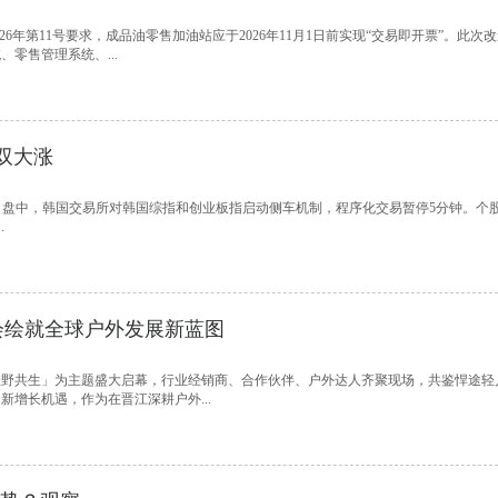
6年第11号要求，成品油零售加油站应于2026年11月1日前实现“交易即开票”。此次
零售管理系统、...
双大涨
单日涨幅。 盘中，韩国交易所对韩国综指和创业板指启动侧车机制，程序化交易暂停5分钟。个
.
布会绘就全球户外发展新蓝图
行轻野共生」为主题盛大启幕，行业经销商、合作伙伴、户外达人齐聚现场，共鉴悍途轻
增长机遇，作为在晋江深耕户外...