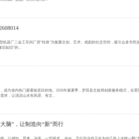
608014
阳重型机器厂二金工车间厂房“转身”为集聚文创、艺术、戏剧的社交空间，吸引众多市民
如旧”的...
，成为省内热门避暑旅居目的地。2026年避暑季，罗田县文旅局创新服务模式，在景
求，让清凉山水有风景、有文...
大脑”，让制造向“新”而行
接，让感知、思考、决策，一气呵成。 如今，千行百业也正在为自己装上这样一颗“大