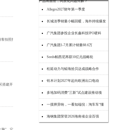
Allegro2027财年第一季度
长城淡季销量小幅回暖，海外持续爆发
广汽集团参投企业长鑫科技IPO硬科
游客拍照打
广汽集团1-7月累计销量88.6万
Seeds帕西尼再获10亿元战略轮
松延动力与鲸海拾贝达成战略合作
铃木计划2027年起向欧洲出口电动
区搭建开
多地加码消费“三新”试点建设推动项
一摸辨异响，一看知端倪：淘车车“懂
海钢集团荣登2026海南省企业百强
脑”。它