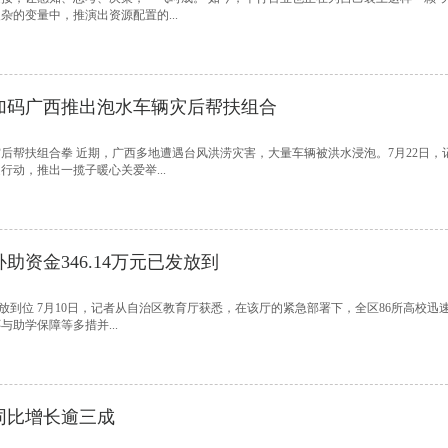
的变量中，推演出资源配置的...
加码广西推出泡水车辆灾后帮扶组合
后帮扶组合拳 近期，广西多地遭遇台风洪涝灾害，大量车辆被洪水浸泡。7月22日，
动，推出一揽子暖心关爱举...
资金346.14万元已发放到
发放到位 7月10日，记者从自治区教育厅获悉，在该厅的紧急部署下，全区86所高校迅
助学保障等多措并...
同比增长逾三成