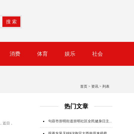
消费
体育
娱乐
社会
首页
>
资讯
> 列表
热门文章
句容市崇明街道崇明社区全民健身日主...
，近日，
跟着东风天锦KR跑完大西南原来搭载...