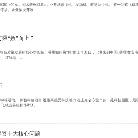
61.3亿元，同比增长33.8%，业务涵盖飞机、发动机、航材及手机。 在一站式飞机
放。企业依次开展...
乘“数”而上？
高质量发展的核心增长极，温州如何乘“数”而上？31日，记者来到中国(温州)数安港
、红线清、...
新
学等活动。 体验科创项目 近距离感受科技魅力 在山东省东营市的一处科技园区，最
驰或是操控小型无...
解答十大核心问题