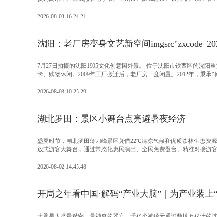
2026-08-03 16:24:21
沈阳：老厂房变身文艺新空间imgsrc"zxcode_202
7月27日拍摄的沈阳1905文化创意园外景。 位于沈阳市铁西区的沈
卡、购物休闲。2009年工厂搬迁后，老厂房一度闲置。2012年，秉承“修旧
2026-08-03 10:25:29
湖北罗田：景区小舞台点亮避暑夜经济
盛夏时节，湖北罗田薄刀峰景区凭借22℃清凉气候和优质森林生态资源
放式游客大舞台，通过常态化惠民演出、全民免费登台、精准对接游客需
2026-08-02 14:45:48
开局之年看中国·解码“产业大脑”｜为产业装上“
大脑是人类最精密、最神奇的器官。千亿个神经元通过数以万亿计的连