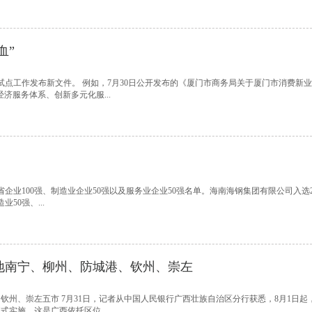
血”
点工作发布新文件。 例如，7月30日公开发布的《厦门市商务局关于厦门市消费新
济服务体系、创新多元化服...
省企业100强、制造业企业50强以及服务业企业50强名单。海南海钢集团有限公司入选2
50强、...
地南宁、柳州、防城港、钦州、崇左
州、崇左五市 7月31日，记者从中国人民银行广西壮族自治区分行获悉，8月1日起
实施。这是广西依托区位...