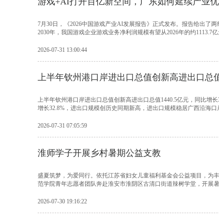
游戏+AI打开百亿新空间，广东如何延续产业
7月30日，《2026中国游戏产业AI发展报告》正式发布。报告给出了
2030年，我国游戏企业游戏业务净利润规模有望从2026年的约1113.7亿元
2026-07-31 13:00:44
上半年钦州港口岸进出口总值创新高进出口总值14
上半年钦州港口岸进出口总值创新高进出口总值1440.5亿元，同比增长32
增长32.8%，进出口规模创历史同期新高，进出口规模稳居广西沿海口岸.
2026-07-31 07:05:59
淮师学子开展乡村暑期公益支教
盛夏筑梦，为爱同行。依托江苏省妇女儿童福利基金会公益项目，为
范学院青年志愿者团队奔赴淮安市淮阴区古清口街道辣树学堂，开展暑期
2026-07-30 19:16:22