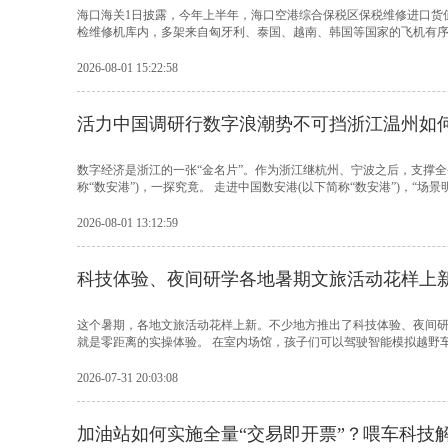
海口海关1日披露，今年上半年，海口空港综合保税区保税维修进口货值3
检维修机库内，多架来自匈牙利、泰国、越南、韩国等国家的飞机有序停
2026-08-01 15:22:58
活力中国调研行数字浪潮势不可挡浙江温州如何
数字经济是浙江的一张“金名片”。作为浙江继杭州、宁波之后，支撑全省
称“数安港”)，一探究竟。 走进中国数安港(以下简称“数安港”)，“场景明
2026-08-01 13:12:59
科技体验、夜间研学各地暑期文旅活动花样上
这个暑期，各地文旅活动花样上新。不少地方推出了科技体验、夜间研
就是零距离的实操体验。 在室内场馆，孩子们可以驾驶智能模拟越野车飞
2026-07-31 20:03:08
加油站如何实施全量“交易即开票”？喂车科技