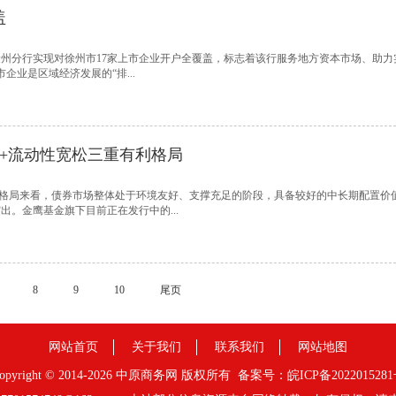
盖
州分行实现对徐州市17家上市企业开户全覆盖，标志着该行服务地方资本市场、助力
企业是区域经济发展的“排...
+流动性宽松三重有利格局
格局来看，债券市场整体处于环境友好、支撑充足的阶段，具备较好的中长期配置价
。金鹰基金旗下目前正在发行中的...
8
9
10
尾页
网站首页
关于我们
联系我们
网站地图
opyright © 2014-
2026 中原商务网 版权所有
备案号：皖ICP备202201528